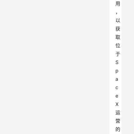
用
，
以
获
取
位
于
S
p
a
c
e
X
运
营
的