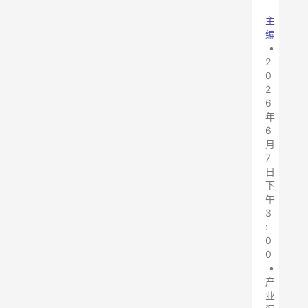
主
编
•
2
0
2
6
年
6
月
7
日
下
午
3
:
0
0
•
产
业