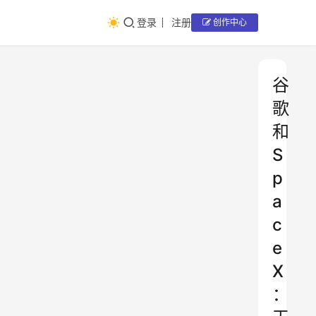
登录
注册
创作中心
谷
歌
和
S
p
a
c
e
X
：