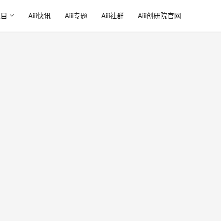
栏目
Aiii快讯
Aiii专题
Aiii社群
Aiii创研院官网