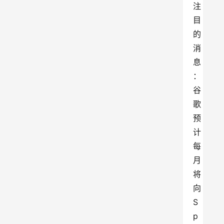
注
目
的
消
息
：
谷
歌
预
计
每
月
将
向
S
p