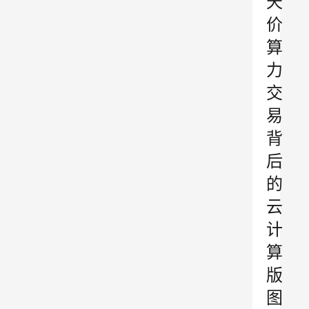
天
价
算
力
交
易
背
后
的
云
计
算
版
图