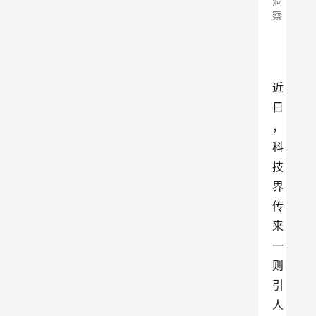
洞
察
近
日
，
科
技
界
传
来
一
则
引
人