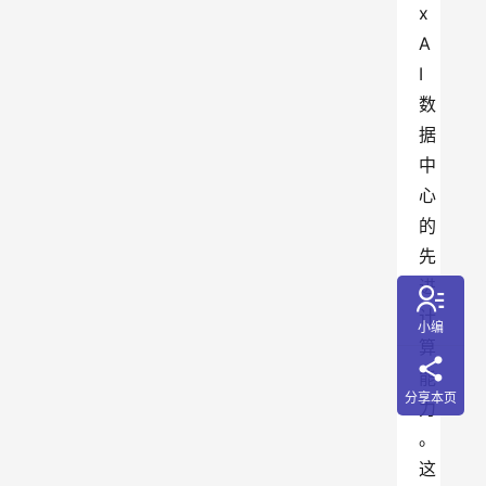
x
A
I
数
据
中
心
的
先
进
计
小编
算
能
分享本页
力
。
这