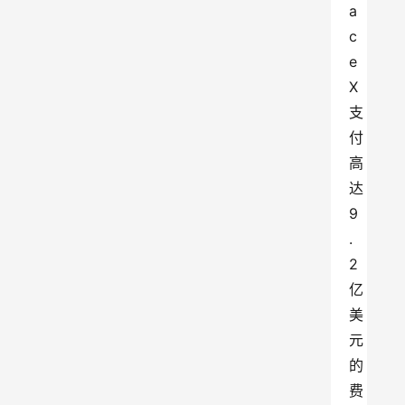
a
c
e
X
支
付
高
达
9
.
2
亿
美
元
的
费