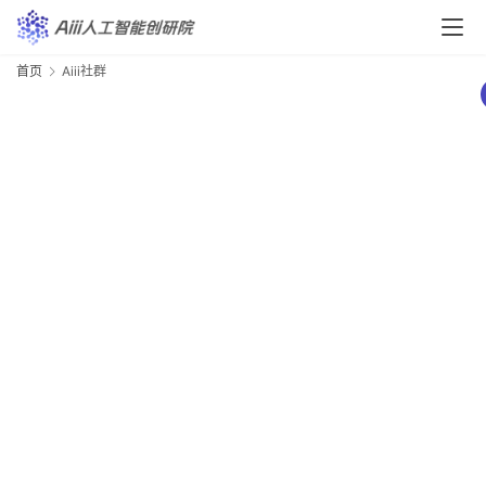
首页
Aiii社群
全
#