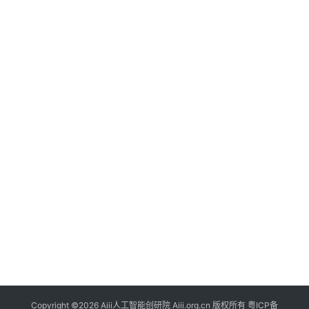
A
i
i
i
专
登录
注册
题
A
i
i
i
社
群
A
i
i
Copyright ©2026 Aiii人工智能创研院 Aiii.org.cn 版权所有
粤ICP备