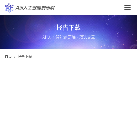
首
页
报告下载
Aiii人工智能创研院 · 精选文章
A
i
i
首页
报告下载
i
栏
目
A
i
i
i
快
讯