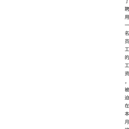
i
i
i
专
登录
注册
题
A
i
i
i
社
群
A
i
i
i
创