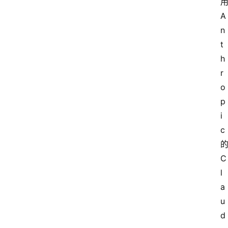
A
n
t
h
r
o
p
i
c
C
l
a
u
d