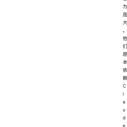
C
l
a
u
d
e