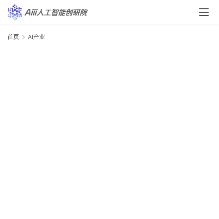
A
i
首页
AI产业
A
i
i
栏
目
A
i
i
i
快
讯
A
i
i