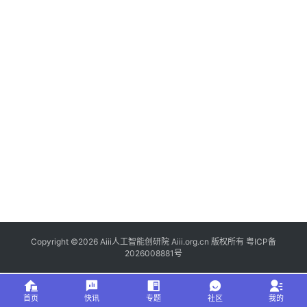
i
专
登录
注册
题
A
i
i
i
社
群
A
i
i
Copyright ©2026 Aiii人工智能创研院 Aiii.org.cn 版权所有
粤ICP备
i
2026008881号
创
研
院
首页
快讯
专题
社区
我的