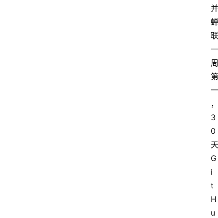
3
0
G
i
t
H
u