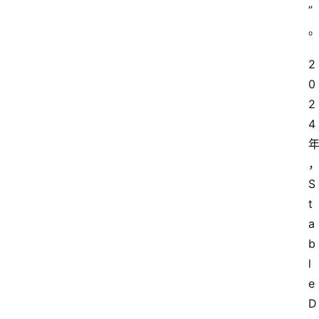
”
2
0
2
4
S
t
a
b
l
e 
D