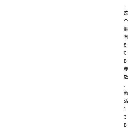
8
0
B
1
3
B