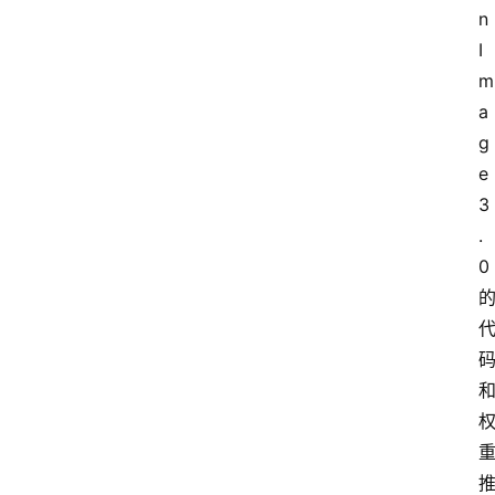
n
I
m
a
g
e 
3
.
0