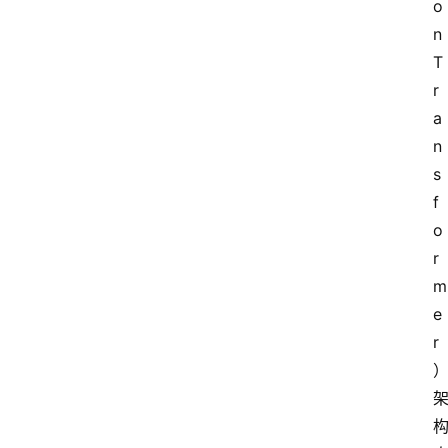
o
n 
T
r
a
n
s
f
o
r
m
e
r