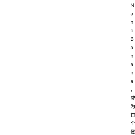
N
a
n
o 
B
a
n
a
n
a