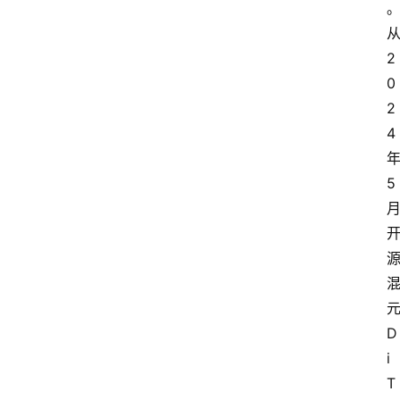
2
0
2
4
5
D
i
T