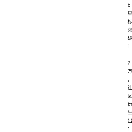
b
1
.
7
1