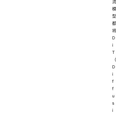
D
i
T
D
i
f
f
u
s
i