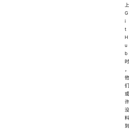
G
i
t
H
u
b