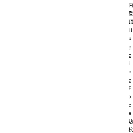
H
u
g
g
i
n
g 
F
a
c
e