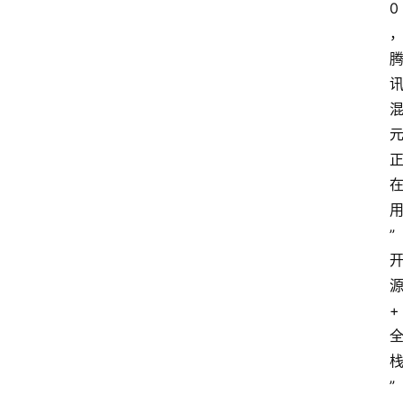
0
首
页
A
i
i
i
栏
目
”
A
i
i
i
+
快
讯
”
A