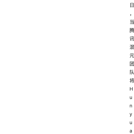
H
u
n
y
u
a