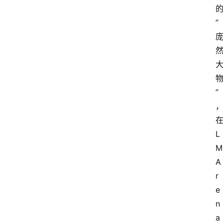
”
”
L
M
A
r
e
n
a