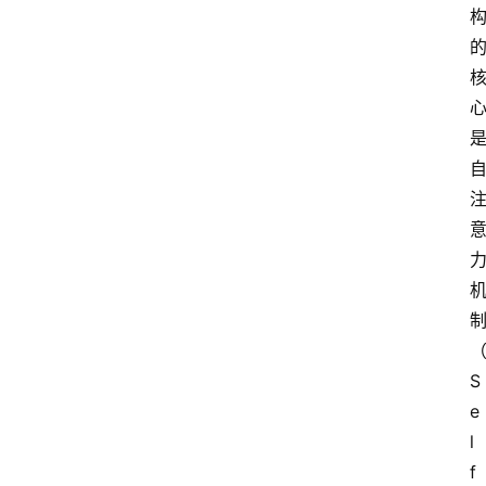
研
院
官
网
S
e
l
f