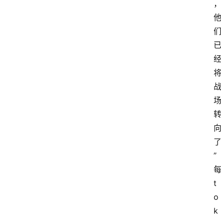
”
t
o
k