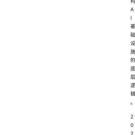
A
I
2
0
2