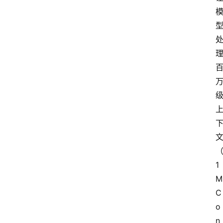
1
M
C
o
n