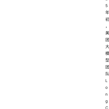
5
L
o
n
g
C