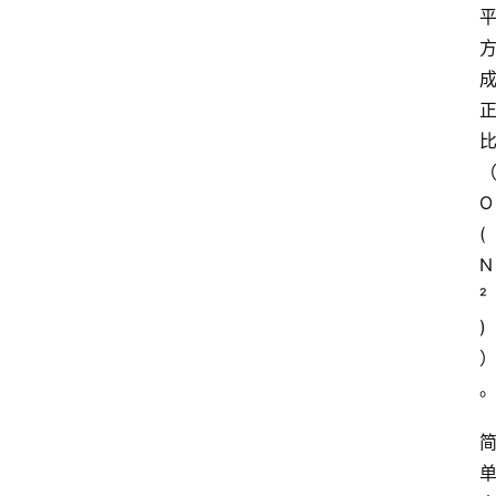
O
(
N
²
)