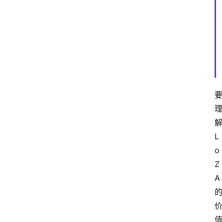
L
o
Z
A