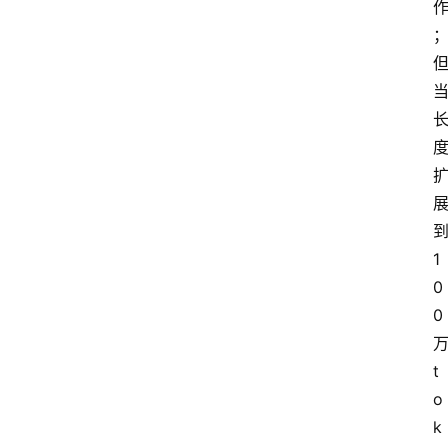
1
0
0
t
o
k