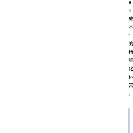
e
n
”