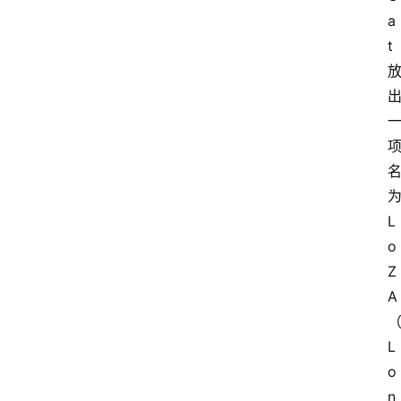
a
t
L
o
Z
A
L
o
n