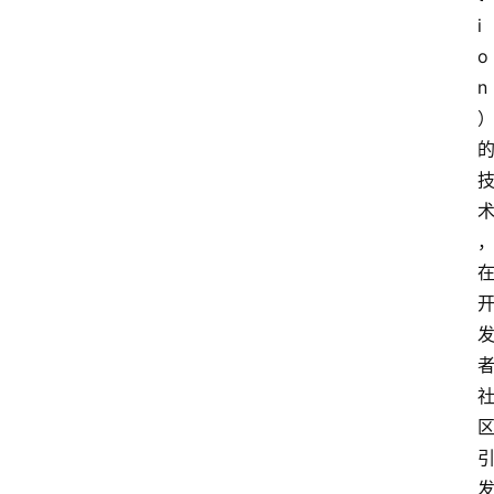
i
o
n