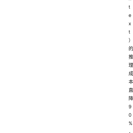
t
e
x
t
9
0
%