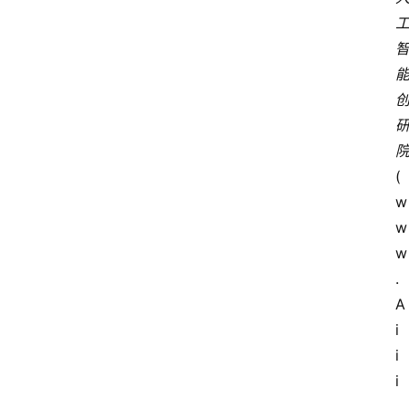
(
w
w
w
.
A
i
i
i
.