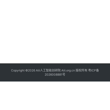
i
i
专
登录
注册
题
A
i
i
i
社
群
Copyright ©2026 Aiii人工智能创研院 Aiii.org.cn 版权所有
粤ICP备
2026008881号
A
i
i
i
创
研