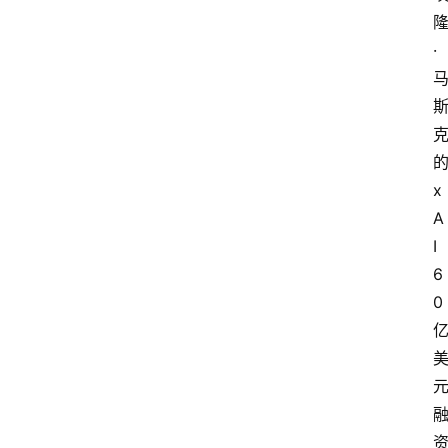
·
x
A
I
6
0