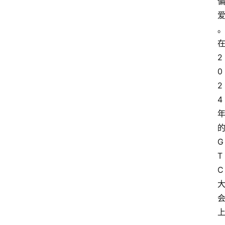
2
0
2
4
G
T
C