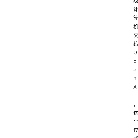
首
页
A
i
i
i
O
栏
p
目
e
n
A
A
i
I
i
i
快
讯
A