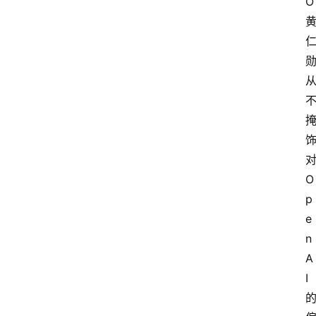
O
O
p
e
n
A
I