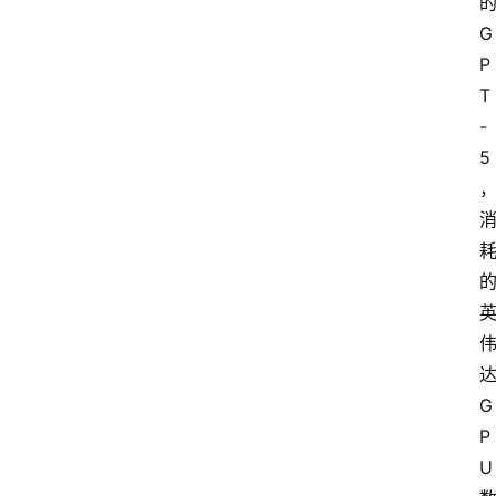
G
P
T
-
5
G
P
U