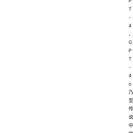
P
T
-
4
G
P
T
-
4
o