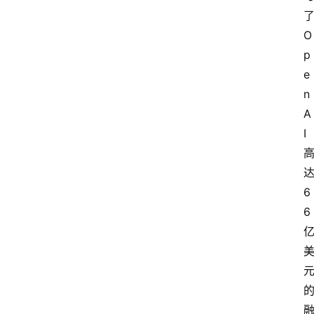
O
p
e
n
A
I
6
6