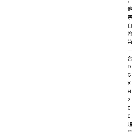
D
G
X
H
2
0
0