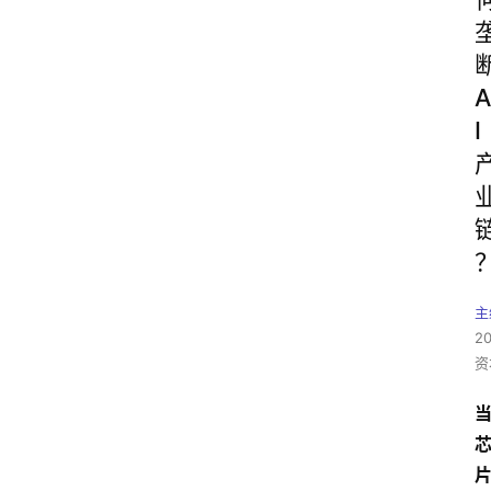
A
I
主
2
资