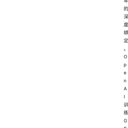
研
院
官
网
O
p
e
n
A
I
G