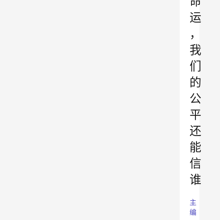
命
运
，
我
们
的
公
平
还
能
信
谁
主
编