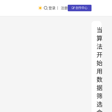
登录
注册
创作中心
当
算
法
开
始
用
数
据
筛
选