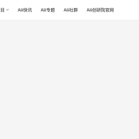
栏目
Aiii快讯
Aiii专题
Aiii社群
Aiii创研院官网