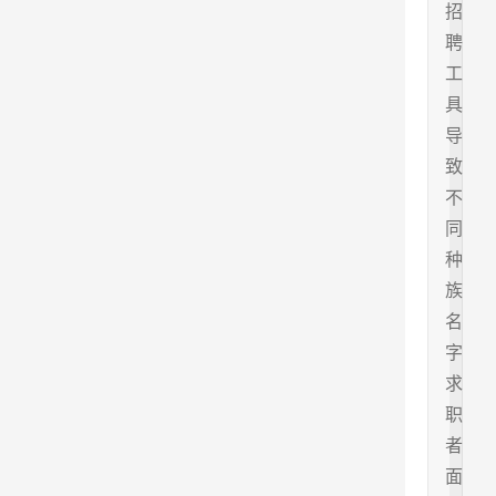
招
聘
工
具
导
致
不
同
种
族
名
字
求
职
者
面