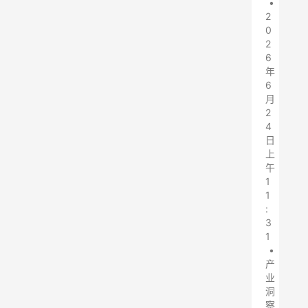
•
2
0
2
6
年
6
月
2
4
日
上
午
1
1
:
3
1
•
产
业
洞
察