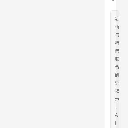
剑
桥
与
哈
佛
联
合
研
究
揭
示
，
A
I