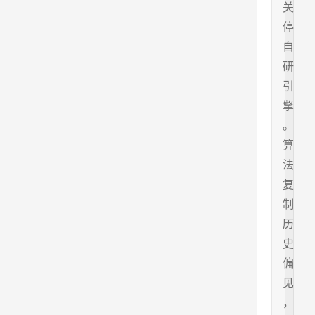
关
停
自
研
引
擎
。
算
法
复
制
历
史
偏
见
，