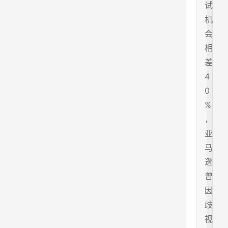
试
机
会
相
差
4
0
%
，
亚
马
逊
曾
因
歧
视