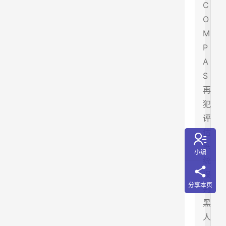
C
O
M
P
A
S
再
犯
评
估
系
小编
统
误
分享本页
判
黑
人